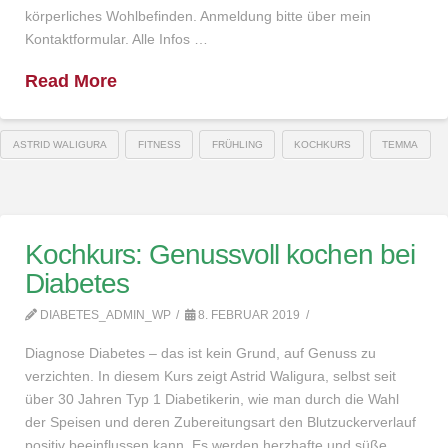
körperliches Wohlbefinden. Anmeldung bitte über mein
Kontaktformular. Alle Infos …
Read More
ASTRID WALIGURA
FITNESS
FRÜHLING
KOCHKURS
TEMMA
Kochkurs: Genussvoll kochen bei
Diabetes
DIABETES_ADMIN_WP
8. FEBRUAR 2019
Diagnose Diabetes – das ist kein Grund, auf Genuss zu
verzichten. In diesem Kurs zeigt Astrid Waligura, selbst seit
über 30 Jahren Typ 1 Diabetikerin, wie man durch die Wahl
der Speisen und deren Zubereitungsart den Blutzuckerverlauf
positiv beeinflussen kann. Es werden herzhafte und süße