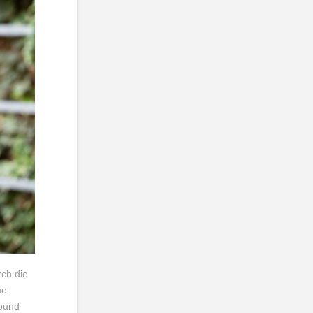
ch die
ne
round