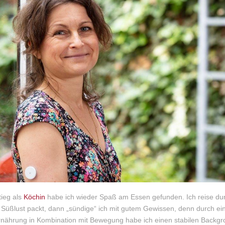
ieg als
Köchin
habe ich wieder Spaß am Essen gefunden. Ich reise dur
Süßlust packt, dann „sündige“ ich mit gutem Gewissen, denn durch ei
rnährung in Kombination mit Bewegung habe ich einen stabilen Backg