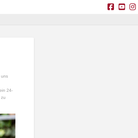
Facebo
You
I
 uns
ein 24-
 zu