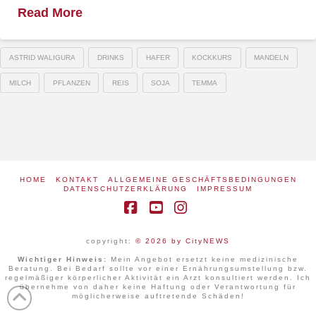
Read More
ASTRID WALIGURA
DRINKS
HAFER
KOCKKURS
MANDELN
MILCH
PFLANZEN
REIS
SOJA
TEMMA
HOME
KONTAKT
ALLGEMEINE GESCHÄFTSBEDINGUNGEN
DATENSCHUTZERKLÄRUNG
IMPRESSUM
Facebook
YouTube
Instagram
copyright:
© 2026 by CityNEWS
Wichtiger Hinweis:
Mein Angebot ersetzt keine medizinische
Beratung. Bei Bedarf sollte vor einer Ernährungsumstellung bzw.
regelmäßiger körperlicher Aktivität ein Arzt konsultiert werden. Ich
übernehme von daher keine Haftung oder Verantwortung für
möglicherweise auftretende Schäden!