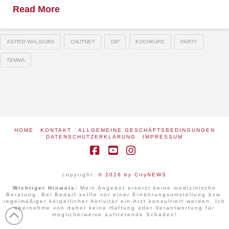
Read More
ASTRID WALIGURA
CHUTNEY
DIP
KOCHKURS
PARTY
TEMMA
HOME
KONTAKT
ALLGEMEINE GESCHÄFTSBEDINGUNGEN
DATENSCHUTZERKLÄRUNG
IMPRESSUM
Facebook
YouTube
Instagram
copyright:
© 2026 by CityNEWS
Wichtiger Hinweis:
Mein Angebot ersetzt keine medizinische
Beratung. Bei Bedarf sollte vor einer Ernährungsumstellung bzw.
regelmäßiger körperlicher Aktivität ein Arzt konsultiert werden. Ich
übernehme von daher keine Haftung oder Verantwortung für
möglicherweise auftretende Schäden!