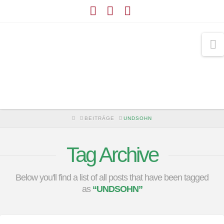
Facebook
YouTube
Instagram
N
HOME
BEITRÄGE
UNDSOHN
Tag Archive
Below you'll find a list of all posts that have been tagged
as
“UNDSOHN”